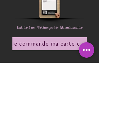
Valable 1 an
.
Ni échangeable - Ni remboursable
Je commande ma carte cadeau !
Haut de page
Mentions légales
CGUV
- Photographe professionnelle - Photographe portrait - Photographe
mariage - Photographe nouveau né - Photographe Grossesse -
Photographe à Troyes
- Photographe dans l'Aube - Migda
Photographie -