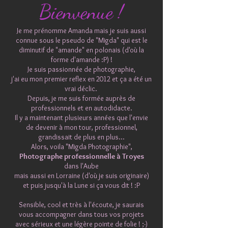
Bienvenue !
Je me prénomme Amanda mais je suis aussi
connue sous le pseudo de "Migda" qui est le
diminutif de "amande" en polonais (d'où la
forme d'amande :P) !
Je suis passionnée de photographie,
j'ai eu mon premier reflex en 2012 et ça a été un
vrai déclic.
Depuis, je me suis formée auprès de
professionnels et en autodidacte.
Il y a maintenant plusieurs années que l'envie
de devenir à mon tour, professionnel,
grandissait de plus en plus...
Alors, voila "Migda Photographie",
Photographe professionnelle à Troyes
dans l'Aube
mais aussi en Lorraine (d'où je suis originaire)
et puis jusqu'à la Lune si ça vous dit ! :P
Sensible, cool et très à l'é
coute, je saurais
vous accompagner dans tous vos projets
avec sérieux et une légère pointe de folie ! ;-)