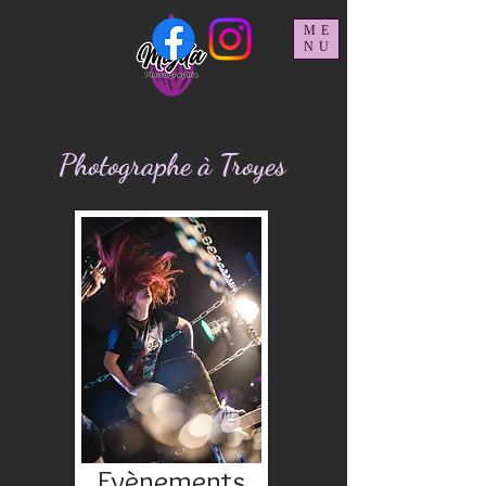
ME
NU
Photographe à Troyes
Evènements